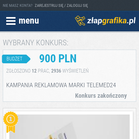
NIE MASZ KONTA?
ZAREJESTRUJ SIĘ / ZALOGUJ SIĘ
menu
WYBRANY KONKURS:
900 PLN
BUDŻET
ZGŁOSZONO
12
PRAC,
2936
WYŚWIETLEŃ
KAMPANIA REKLAMOWA MARKI TELEMED24
Konkurs zakończony