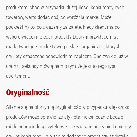
produktem, choć w przypadku dużej ilości konkurencyjnych
towarów, warto dodać coś, co wyróżnia markę. Może
podkreślmy to, co uważamy za zaletę, kiedy klient ma do
wyboru więcej niejeden produkt? Dobrym przykładem są
marki tworzące produkty wegańskie i organiczne, których
etykiety oznaczone odpowiednim napisem. One zwykle już w
ułamku sekundy mówią nam o tym, że jest to tego typu
asortyment.
Oryginalność
Silenie się na olbrzymią oryginalność w przypadku większości
produktów może sprawić, że etykieta niekoniecznie będzie
miała odpowiednią czytelność. Oczywiście nigdy nie kopiujmy
etykiet konkurencji, ale zanim dodamy element czy stylistykę