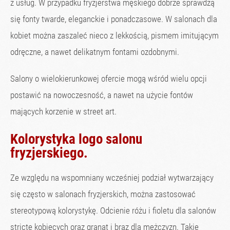
z usług. W przypadku fryzjerstwa męskiego dobrze sprawdzą
się fonty twarde, eleganckie i ponadczasowe. W salonach dla
kobiet można zaszaleć nieco z lekkością, pismem imitującym
odręczne, a nawet delikatnym fontami ozdobnymi.
Salony o wielokierunkowej ofercie mogą wśród wielu opcji
postawić na nowoczesność, a nawet na użycie fontów
mających korzenie w street art.
Kolorystyka logo salonu
fryzjerskiego.
Ze względu na wspomniany wcześniej podział wytwarzający
się często w salonach fryzjerskich, można zastosować
stereotypową kolorystykę. Odcienie różu i fioletu dla salonów
stricte kobiecych oraz granat i brąz dla mężczyzn. Takie