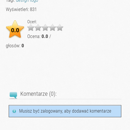
Wyświetleń: 831
Oceń:
0.0
Ocena:
0.0
/
głosów:
0
Komentarze (
0
):
Musisz być zalogowany, aby dodawać komentarze