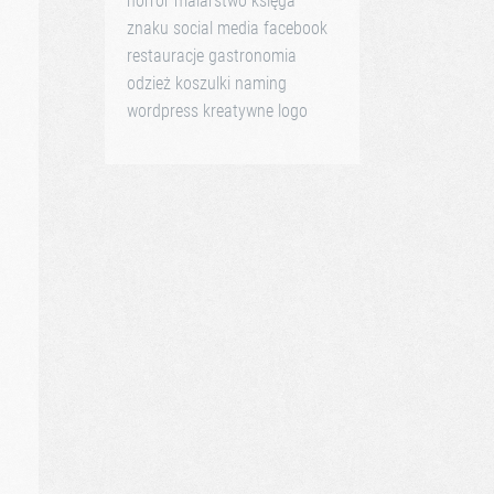
horror
malarstwo
księga
znaku
social media
facebook
restauracje
gastronomia
odzież
koszulki
naming
wordpress
kreatywne logo