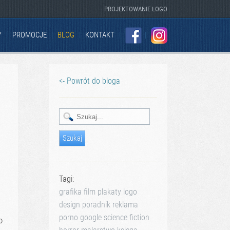
PROJEKTOWANIE LOGO
Y
PROMOCJE
BLOG
KONTAKT
FACEBOOK
INSTAGRAM
<- Powrót do bloga
Tagi:
grafika
film
plakaty
logo
design
poradnik
reklama
porno
google
science fiction
o