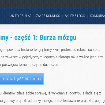
JAK TO DZIAŁA?
ZAŁÓŻ KONKURS
SKLEP Z LOGO
KONKURS
irmy - część 1: Burza mózgu
ogo opowiada historię twojej firmy - kim jesteś, co robisz, co sobą
zeba zawrzeć w pojedynczym logotypie dlatego takie ważne jest, aby
 i poświęcić temu należycie dużo czasu.
trzebujesz logo? Załóż konkurs
u klientów zdaje sobie sprawę, iż wykonanie logotypu składa się z
ać gotowy projekt: od burzy mózgu, przez testowanie projektu, po jeg