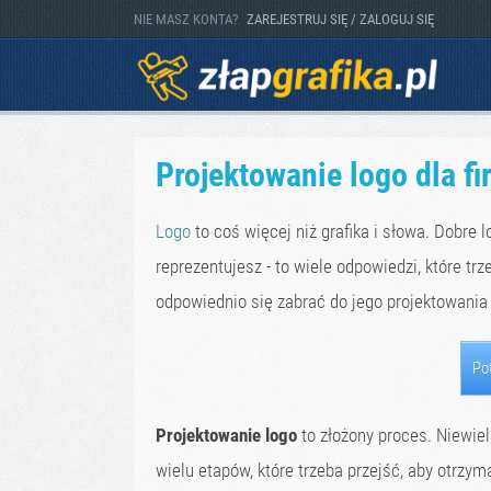
NIE MASZ KONTA?
ZAREJESTRUJ SIĘ / ZALOGUJ SIĘ
Projektowanie logo dla f
Logo
to coś więcej niż grafika i słowa. Dobre l
reprezentujesz - to wiele odpowiedzi, które tr
odpowiednio się zabrać do jego projektowania
Po
Projektowanie logo
to złożony proces. Niewiel
wielu etapów, które trzeba przejść, aby otrzym